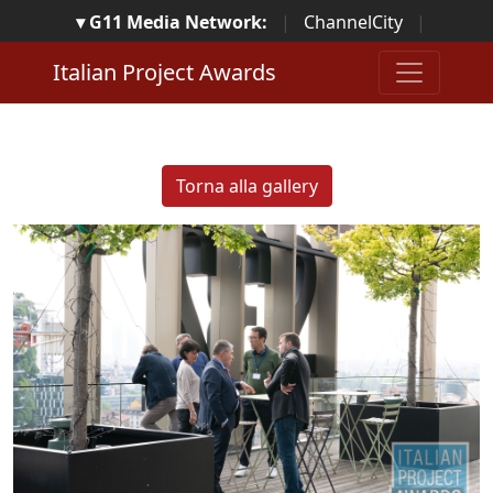
▾ G11 Media Network:
|
ChannelCity
|
ImpresaCity
|
SecurityOpenLab
|
Italian Channel
Italian Project Awards
Awards
|
Italian Project Awards
|
Italian Security
Awards
|
...
Torna alla gallery