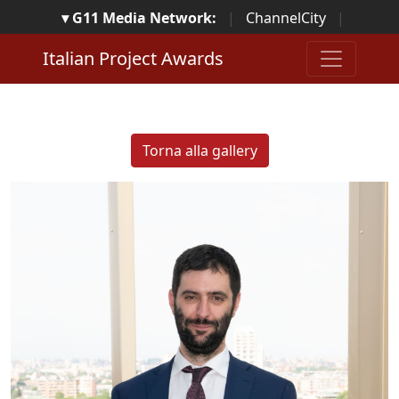
▾ G11 Media Network:
|
ChannelCity
|
ImpresaCity
|
SecurityOpenLab
|
Italian Channel
Italian Project Awards
Awards
|
Italian Project Awards
|
Italian Security
Awards
|
...
Torna alla gallery