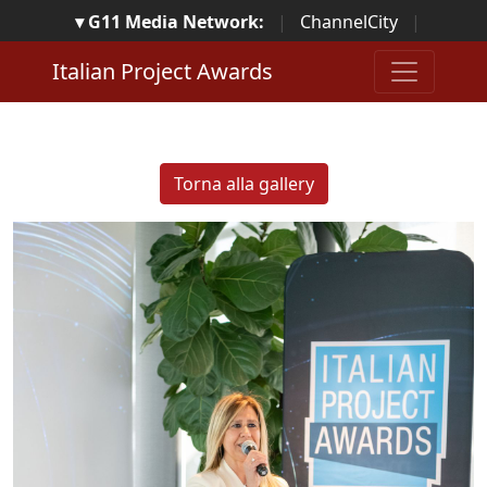
▾ G11 Media Network:
|
ChannelCity
|
ImpresaCity
|
SecurityOpenLab
|
Italian Channel
Italian Project Awards
Awards
|
Italian Project Awards
|
Italian Security
Awards
|
...
Torna alla gallery