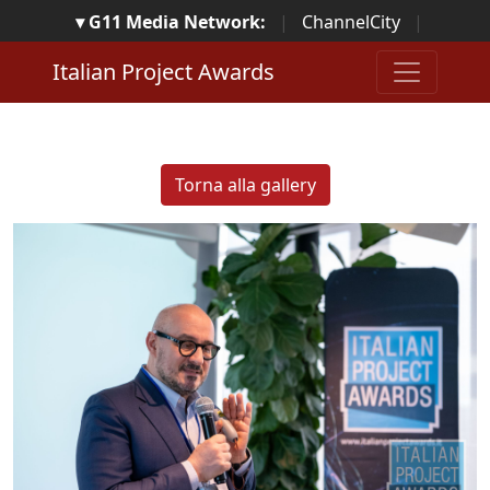
▾ G11 Media Network:
|
ChannelCity
|
ImpresaCity
|
SecurityOpenLab
|
Italian Channel
Italian Project Awards
Awards
|
Italian Project Awards
|
Italian Security
Awards
|
...
Torna alla gallery