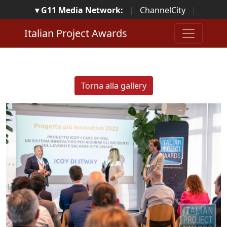
▾ G11 Media Network:
|
ChannelCity
|
ImpresaCity
|
SecurityOpenLab
|
Italian Channel
Italian Project Awards
Awards
|
Italian Project Awards
|
Italian Security
Awards
|
...
Torna alla gallery