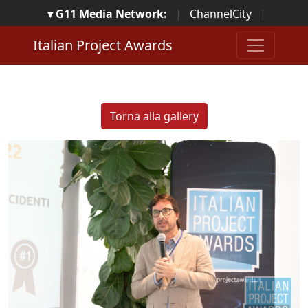
▾ G11 Media Network:
|
ChannelCity
|
ImpresaCity
|
SecurityOpenLab
|
Italian Channel
Italian Project Awards
Awards
|
Italian Project Awards
|
Italian Security
Awards
|
...
Torna alla gallery