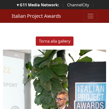
▾ G11 Media Network:
|
ChannelCity
|
ImpresaCity
|
SecurityOpenLab
|
Italian Channel
Italian Project Awards
Awards
|
Italian Project Awards
|
Italian Security
Awards
|
...
Torna alla gallery