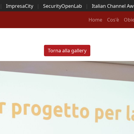
|
ImpresaCity
|
SecurityOpenLab
|
Italian Channel A
Security Awards
|
...
Home
Cos'è
Obie
Torna alla gallery