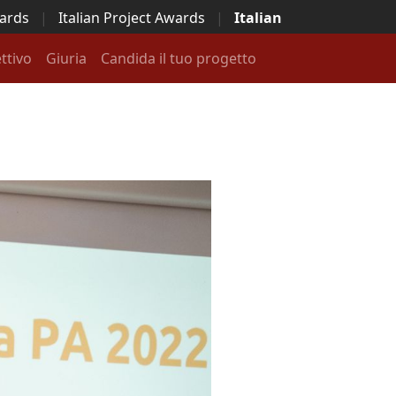
wards
|
Italian Project Awards
|
Italian
ttivo
Giuria
Candida il tuo progetto