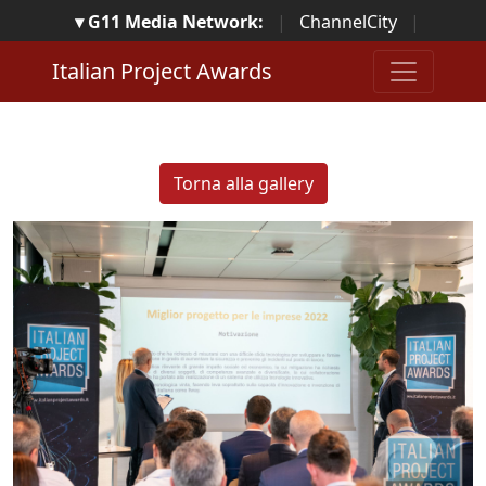
▾ G11 Media Network:
|
ChannelCity
|
ImpresaCity
|
SecurityOpenLab
|
Italian Channel
Italian Project Awards
Awards
|
Italian Project Awards
|
Italian Security
Awards
|
...
Torna alla gallery