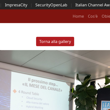
|
ImpresaCity
|
SecurityOpenLab
|
Italian Channel A
Security Awards
|
...
Home
Cos'è
Obie
Torna alla gallery