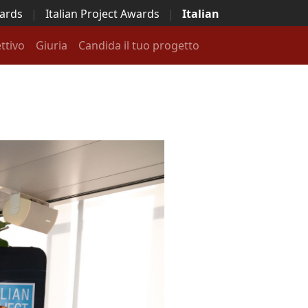
wards
|
Italian Project Awards
|
Italian
ttivo
Giuria
Candida il tuo progetto