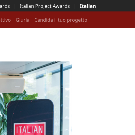
wards
|
Italian Project Awards
|
Italian
ttivo
Giuria
Candida il tuo progetto