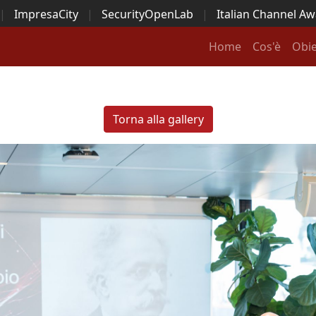
|
ImpresaCity
|
SecurityOpenLab
|
Italian Channel A
Security Awards
|
...
Home
Cos'è
Obie
Torna alla gallery