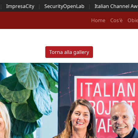
|
ImpresaCity
|
SecurityOpenLab
|
Italian Channel A
Security Awards
|
...
Home
Cos'è
Obie
Torna alla gallery