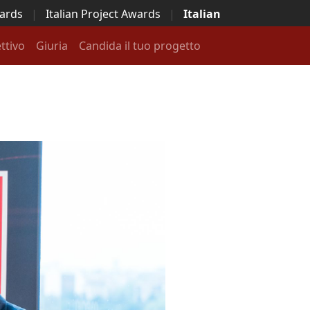
wards
|
Italian Project Awards
|
Italian
ttivo
Giuria
Candida il tuo progetto