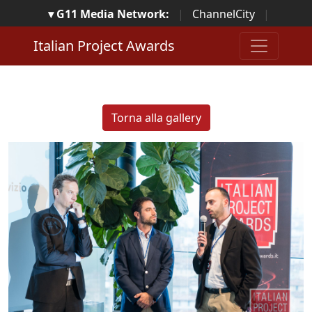
▾ G11 Media Network:
|
ChannelCity
|
ImpresaCity
|
SecurityOpenLab
|
Italian Channel
Italian Project Awards
Awards
|
Italian Project Awards
|
Italian Security
Awards
|
...
Torna alla gallery