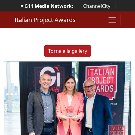
▾ G11 Media Network:
|
ChannelCity
|
ImpresaCity
|
SecurityOpenLab
|
Italian Channel
Italian Project Awards
Awards
|
Italian Project Awards
|
Italian Security
Awards
|
...
Torna alla gallery