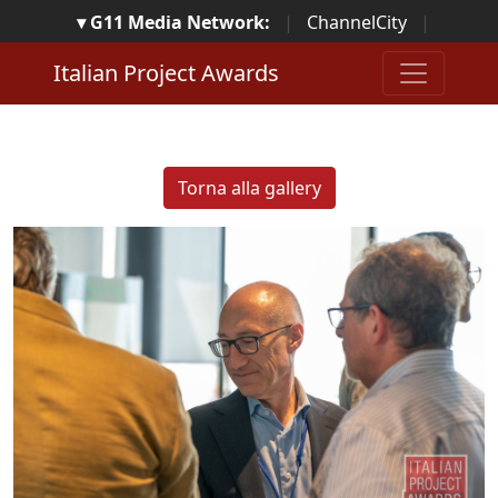
▾ G11 Media Network:
|
ChannelCity
|
ImpresaCity
|
SecurityOpenLab
|
Italian Channel
Italian Project Awards
Awards
|
Italian Project Awards
|
Italian Security
Awards
|
...
Torna alla gallery