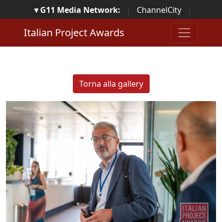
▾ G11 Media Network:
|
ChannelCity
|
ImpresaCity
|
SecurityOpenLab
|
Italian Channel
Italian Project Awards
Awards
|
Italian Project Awards
|
Italian Security
Awards
|
...
Torna alla gallery