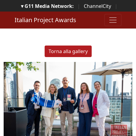
▾ G11 Media Network:
|
ChannelCity
|
ImpresaCity
|
SecurityOpenLab
|
Italian Channel
Italian Project Awards
Awards
|
Italian Project Awards
|
Italian Security
Awards
|
...
Torna alla gallery