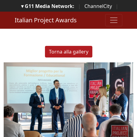
▾ G11 Media Network:
|
ChannelCity
|
ImpresaCity
|
SecurityOpenLab
|
Italian Channel
Italian Project Awards
Awards
|
Italian Project Awards
|
Italian Security
Awards
|
...
Torna alla gallery