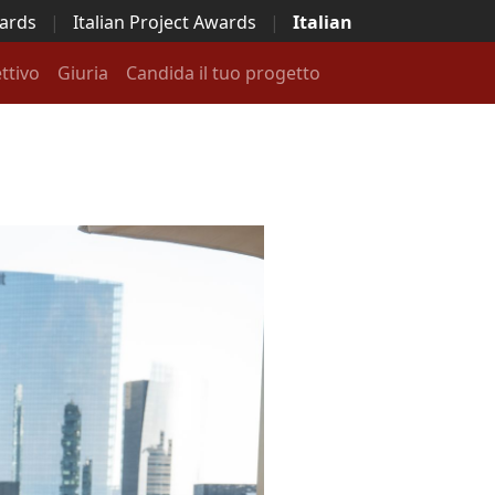
wards
|
Italian Project Awards
|
Italian
ttivo
Giuria
Candida il tuo progetto