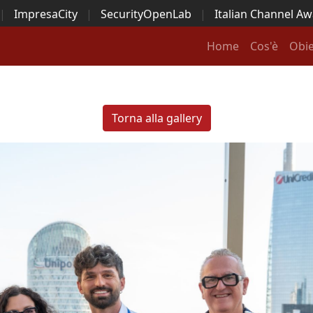
|
ImpresaCity
|
SecurityOpenLab
|
Italian Channel A
Security Awards
|
...
Home
Cos'è
Obie
Torna alla gallery