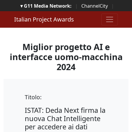
▾ G11 Media Network:
|
ChannelCity
|
ImpresaCity
|
SecurityOpenLab
|
Italian Channel
Italian Project Awards
Awards
|
Italian Project Awards
|
Italian Security
Awards
|
...
Miglior progetto AI e
interfacce uomo-macchina
2024
Titolo:
ISTAT: Deda Next firma la
nuova Chat Intelligente
per accedere ai dati